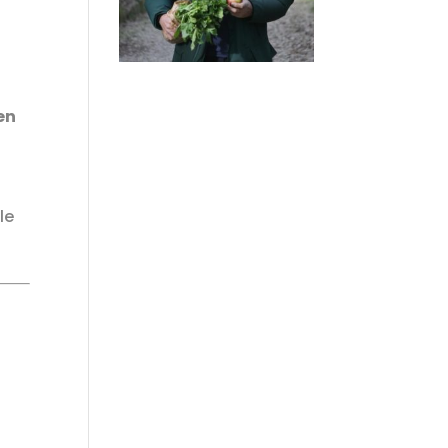
en
le