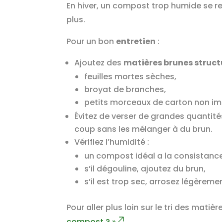
En hiver, un compost trop humide se r
plus.
Pour un bon
entretien
:
Ajoutez des
matières brunes struc
feuilles mortes sèches,
broyat de branches,
petits morceaux de carton non im
Évitez de verser de grandes quantité
coup sans les mélanger à du brun.
Vérifiez l’humidité :
un compost idéal a la consistanc
s’il dégouline, ajoutez du brun,
s’il est trop sec, arrosez légèrem
Pour aller plus loin sur le tri des mati
compost ? »
.