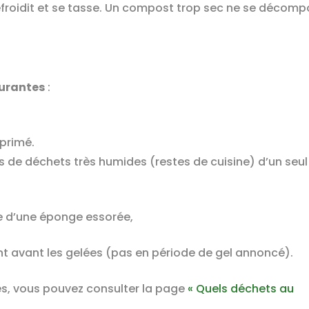
efroidit et se tasse. Un compost trop sec ne se décom
turantes
:
primé.
s de déchets très humides (restes de cuisine) d’un seul
e d’une éponge essorée,
ent avant les gelées (pas en période de gel annoncé).
ères, vous pouvez consulter la page
« Quels déchets au