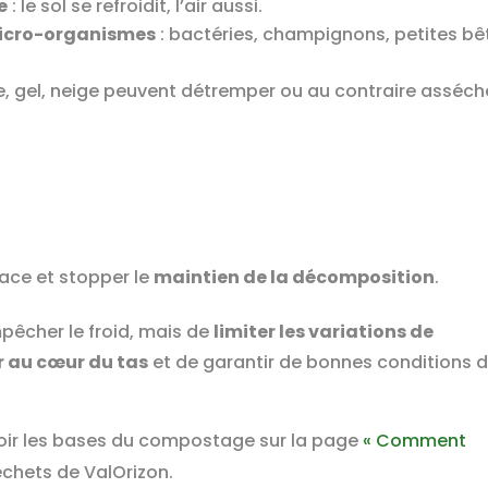
e
: le sol se refroidit, l’air aussi.
micro-organismes
: bactéries, champignons, petites bê
ie, gel, neige peuvent détremper ou au contraire asséch
:
face et stopper le
maintien de la décomposition
.
mpêcher le froid, mais de
limiter les variations de
r au cœur du tas
et de garantir de bonnes conditions 
voir les bases du compostage sur la page
« Comment
échets de ValOrizon.