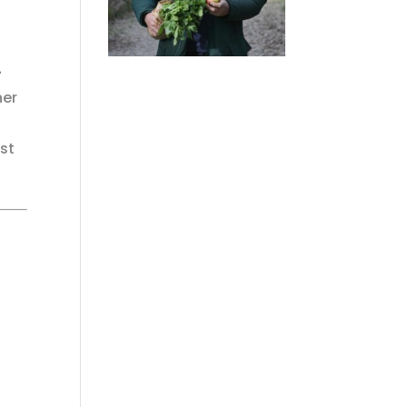
-
ner
est