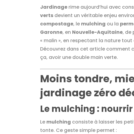
Jardinage
rime aujourd’hui avec cons
verts
devient un véritable enjeu envi
compostage
, le
mulching
ou la
perm
Garonne
, en
Nouvelle-Aquitaine
, de
« malin », en respectant la nature tou
Découvrez dans cet article comment cult
ça, avoir une double main verte.
Moins tondre, mieu
jardinage zéro dé
Le mulching : nourrir
Le
mulching
consiste à laisser les pe
tonte. Ce geste simple permet :