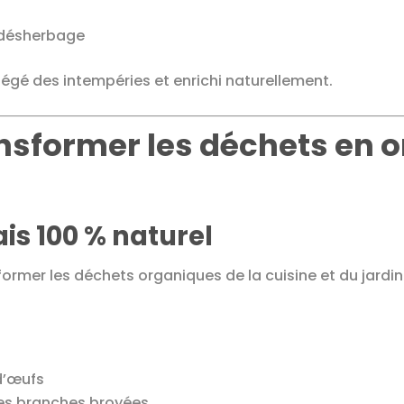
 désherbage
rotégé des intempéries et enrichi naturellement.
sformer les déchets en o
is 100 % naturel
former les déchets organiques de la cuisine et du jardin
d’œufs
ites branches broyées