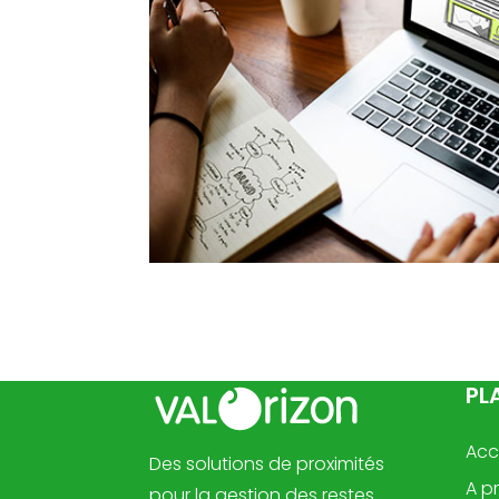
BESO
PL
Acc
Des solutions de proximités
A p
pour la gestion des restes